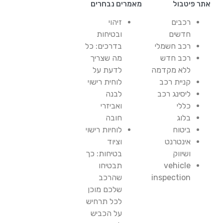
אתר פיטבול
מאמרים נבחרים
רכבים
זיהוי
חדשים
ובטיחות
רכב חשמלי
בדרכים: כל
רכב חדש
מה שצריך
ללא מקדמה
לדעת על
קניית רכב
לוחית רישוי
ליסינג רכב
לבנה
כללי
ואביזרי
בלוג
חובה
ביטוח
לוחיות רישוי
אינטרנט
וציוד
ושיווק
בטיחות: כך
vehicle
תבטיחו
inspection
שהרכב
שלכם מוכן
לכל תרחיש
על הכביש