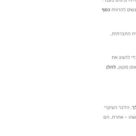
שים להרוויח
כסף
יה החברתית,
די להציג את
ן מקוון,
להלן
ך
. הדבר העיקרי
שהו – אחרת, הם