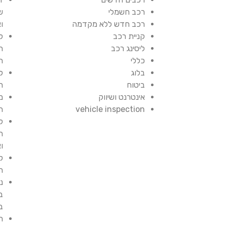
רכב חשמלי
ש
רכב חדש ללא מקדמה
ו
קניית רכב
ל
ליסינג רכב
ת
כללי
ת
בלוג
ל
ביטוח
ח
אינטרנט ושיווק
מ
vehicle inspection
ת
ל
ה
ו
ק
ח
נ
ב
ב
ר