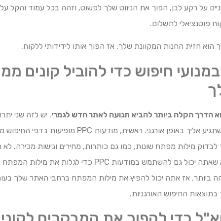
ניים על רקע לבן, הפוך את הניווט שלך לפשוט, וזהה בכל עמוד והקל על 
קוח פוטנציאלי לתשלום.
הוא חזית החנות המקוונת שלך, אז הפוך אותו לידידותי ללקוח.
נועי חיפוש כדי להוביל קונים ממו
ך
א הדרך הקלה ביותר להביא תנועה לאתר חדש לגמרי
. יש לזה שני יתרו
ההמתנה לתנועה שתגיע אליך באופן אורגני. ראשית, מודעות PPC
ך לבדוק מילות מפתח שונות, כמו גם כותרות, מחירים וגישות מכירה. ל
תנועה מיידית, אלא שאתה יכול גם להשתמש במודעות PPC כדי לגלות 
 ביותר. אז אתה יכול להפיץ את מילות המפתח ברחבי האתר שלך בעות
ך בתוצאות החיפוש האורגניות.
וא"ל כדי להפוך את המבקרים לקוני