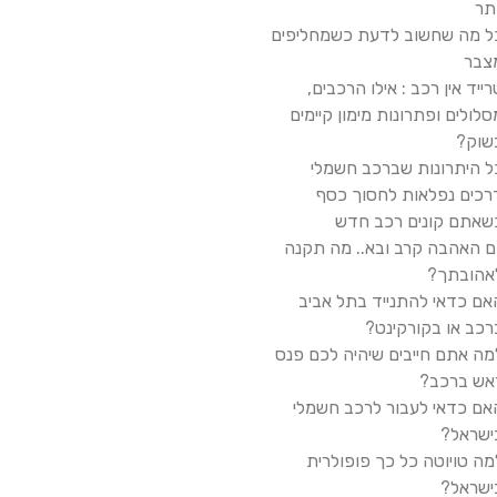
ותר
ל מה שחשוב לדעת כשמחליפים
צבר
רייד אין רכב : אילו הרכבים,
סלולים ופתרונות מימון קיימים
שוק?
ל היתרונות שברכב חשמלי
רכים נפלאות לחסוך כסף
שאתם קונים רכב חדש
ום האהבה קרב ובא.. מה תקנה
אהובתך?
אם כדאי להתנייד בתל אביב
רכב או בקורקינט?
מה אתם חייבים שיהיה לכם פנס
אש ברכב?
אם כדאי לעבור לרכב חשמלי
ישראל?
מה טויוטה כל כך פופולרית
ישראל?