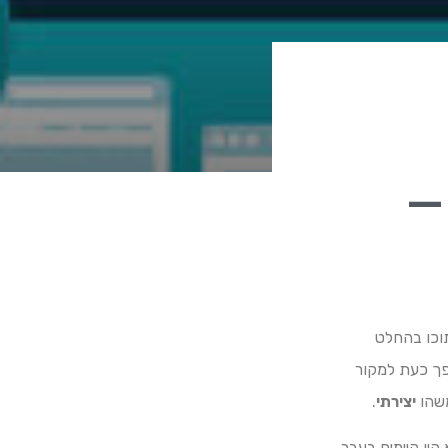
–
וכו בהחלט
פך כעת למקור
משהו
יצירתי
.
יו קיימים בעבר.