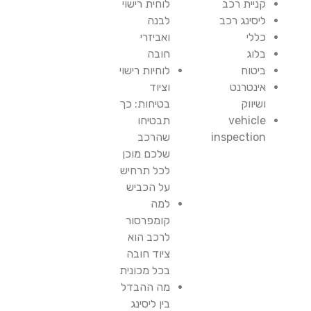
קניית רכב
לוחית רישוי
ליסינג רכב
לבנה
כללי
ואביזרי
בלוג
חובה
ביטוח
לוחיות רישוי
אינטרנט
וציוד
ושיווק
בטיחות: כך
vehicle
תבטיחו
inspection
שהרכב
שלכם מוכן
לכל תרחיש
על הכביש
למה
קומפרסור
לרכב הוא
ציוד חובה
בכל מכונית
מה ההבדל
בין ליסינג