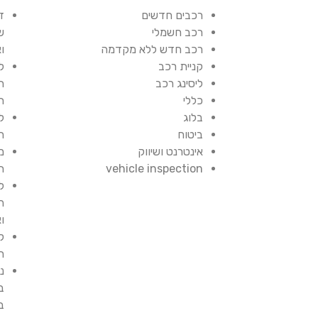
רכבים חדשים
ז
רכב חשמלי
ש
רכב חדש ללא מקדמה
ו
קניית רכב
ל
ליסינג רכב
ת
כללי
ת
בלוג
ל
ביטוח
ח
אינטרנט ושיווק
מ
vehicle inspection
ת
ל
ה
ו
ק
ח
נ
ב
ב